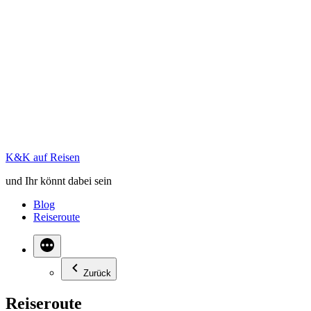
Zum
Inhalt
K&K auf Reisen
springen
und Ihr könnt dabei sein
Blog
Reiseroute
Zurück
Reiseroute
Hier findet ihr unsere aktuell geplante Reiseroute.
Falls die Marker der Flugziele ungenau sind könnt ihr näher
ranzoomen oder Links die entsprechende Ebene ausblenden.