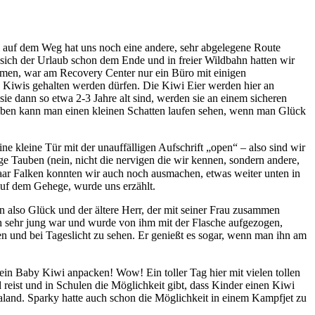
leine Tür mit der unauffälligen Aufschrift „open“ – also sind wir
ge Tauben (nein, nicht die nervigen die wir kennen, sondern andere,
paar Falken konnten wir auch noch ausmachen, etwas weiter unten in
auf dem Gehege, wurde uns erzählt.
 also Glück und der ältere Herr, der mit seiner Frau zusammen
och sehr jung war und wurde von ihm mit der Flasche aufgezogen,
n und bei Tageslicht zu sehen. Er genießt es sogar, wenn man ihn am
in Baby Kiwi anpacken! Wow! Ein toller Tag hier mit vielen tollen
 reist und in Schulen die Möglichkeit gibt, dass Kinder einen Kiwi
ealand. Sparky hatte auch schon die Möglichkeit in einem Kampfjet zu
ir sind aber auch sehr verwöhnt was Wasserfälle angeht, nachdem wir
Im Kiwi-Haus
Sparky
Baby Kiwi
Kiwi im Jet
Whangarei Falls