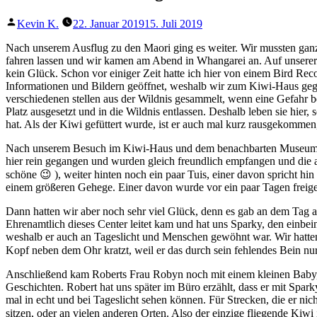
Nach unserem Besuch im Kiwi-Haus und dem benachbarten Museum sin
hier rein gegangen und wurden gleich freundlich empfangen und die ak
schöne 😉 ), weiter hinten noch ein paar Tuis, einer davon spricht 
einem größeren Gehege. Einer davon wurde vor ein paar Tagen freig
Dann hatten wir aber noch sehr viel Glück, denn es gab an dem Tag 
Ehrenamtlich dieses Center leitet kam und hat uns Sparky, den einbei
weshalb er auch an Tageslicht und Menschen gewöhnt war. Wir hatten 
Kopf neben dem Ohr kratzt, weil er das durch sein fehlendes Bein nu
Anschließend kam Roberts Frau Robyn noch mit einem kleinen Baby, d
Geschichten. Robert hat uns später im Büro erzählt, dass er mit Spar
mal in echt und bei Tageslicht sehen können. Für Strecken, die er ni
sitzen, oder an vielen anderen Orten. Also der einzige fliegende Kiw
Nach unserem Ausflug dorthin ging es noch schnell zu den Wasserfäll
auf der Südinsel die Sounds besucht haben 🙂 Danach ging es weit
Webcam vom Recovery Center.
Der Vogel mochte Katharina wohl…
Falken
Sparky
Baby Kiwi
Kiwi mit Crew von NZ Air